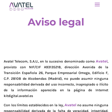
Aviso legal
Avatel
Avatel Telecom, S.A.U., en lo sucesivo denominado como
,
provisto con NIF/CIF A93135218, dirección Avenida de la
Transición Española 26, Parque Empresarial Omega, Edificio F,
C.P. 28108 de Alcobendas (Madrid), no puede asumir ninguna
responsabilidad derivada del uso incorrecto, inapropiado o ilícito
de la información aparecida en la página de Internet
kitdigital.avatel.es
Avatel
Con los límites establecidos en la ley,
no asume ninguna
responsabilidad derivada de la falta de veracidad, integridad,